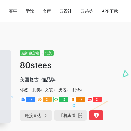
赛事
学院
文库
云设计
云趋势
APP下载
服饰独立站
北美
80stees
美国复古T恤品牌
标签：
北美
女装
男装
配饰
0
0
0
0
0
链接直达
手机查看