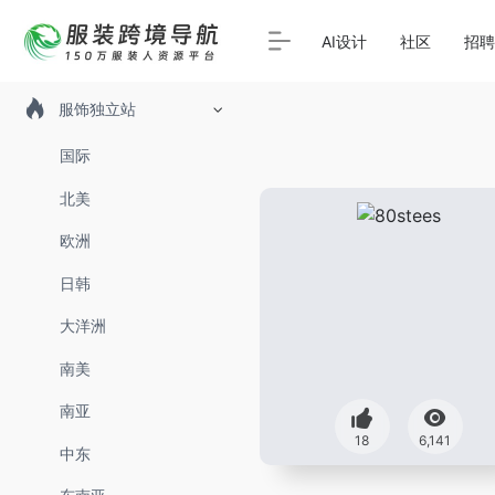
AI设计
社区
招聘
服饰独立站
国际
北美
欧洲
日韩
大洋洲
南美
南亚
18
6,141
中东