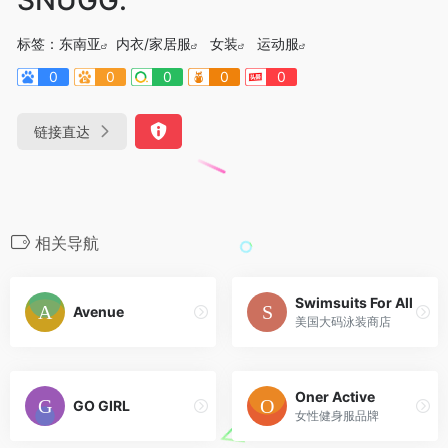
标签：
东南亚
内衣/家居服
女装
运动服
0
0
0
0
0
链接直达
相关导航
Swimsuits For All
Avenue
美国大码泳装商店
Oner Active
GO GIRL
女性健身服品牌