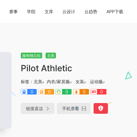
赛事
学院
文库
云设计
云趋势
APP下载
服饰独立站
北美
Pilot Athletic
标签：
北美
内衣/家居服
女装
运动服
0
0
0
0
0
链接直达
手机查看