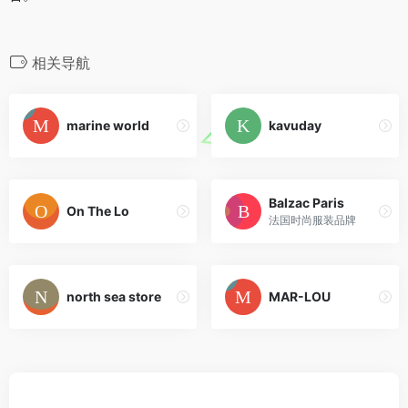
相关导航
marine world
kavuday
Balzac Paris
On The Lo
法国时尚服装品牌
north sea store
MAR-LOU