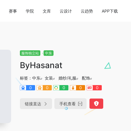
赛事
学院
文库
云设计
云趋势
APP下载
服饰独立站
中东
ByHasanat
标签：
中东
女装
婚纱/礼服
配饰
0
0
0
0
0
链接直达
手机查看