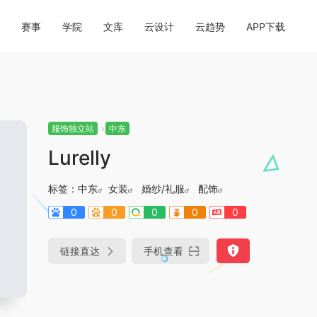
赛事
学院
文库
云设计
云趋势
APP下载
服饰独立站
中东
Lurelly
标签：
中东
女装
婚纱/礼服
配饰
0
0
0
0
0
链接直达
手机查看