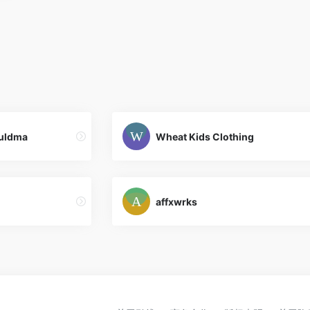
Kuldma
Wheat Kids Clothing
affxwrks