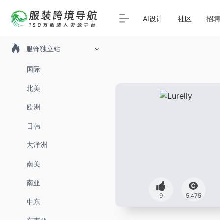
AI设计
社区
招聘
服饰独立站
国际
北美
欧洲
日韩
大洋洲
南美
南亚
9
5,475
中东