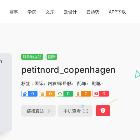
赛事
学院
文库
云设计
云趋势
APP下载
服饰独立站
国际
petitnord_copenhagen
标签：
国际
内衣/家居服
配饰
鞋靴
0
0
0
0
0
链接直达
手机查看