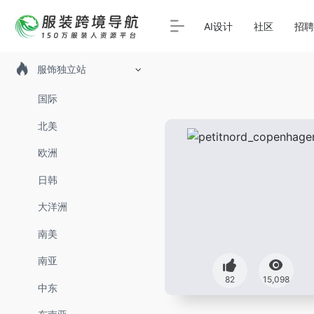
AI设计
社区
招聘
服饰独立站
国际
北美
欧洲
日韩
大洋洲
南美
南亚
82
15,098
中东