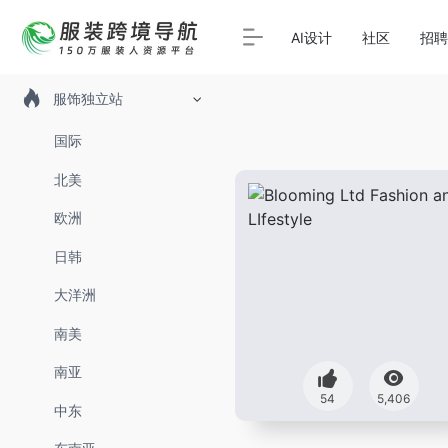
AI设计
社区
招聘
服饰独立站
国际
北美
欧洲
日韩
大洋洲
南美
南亚
54
5,406
中东