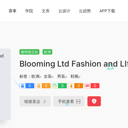
赛事
学院
文库
云设计
云趋势
APP下载
服饰独立站
欧洲
Blooming Ltd Fashion and LI
标签：
欧洲
女装
男装
鞋靴
0
0
0
0
0
链接直达
手机查看