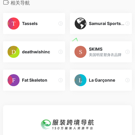
相关导航
Tassels
Samurai Sportswear
SKIMS
deathwishinc
美国明星塑身衣品牌
Fat Skeleton
La Garçonne